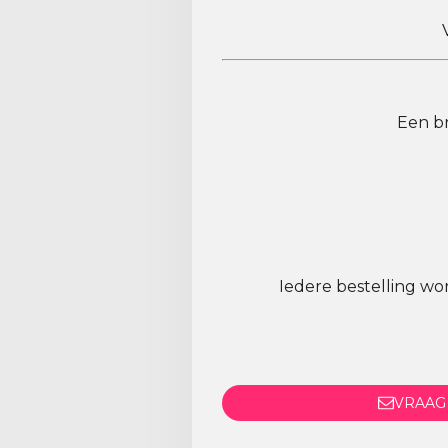
Een br
Iedere bestelling wo
VRAAG 