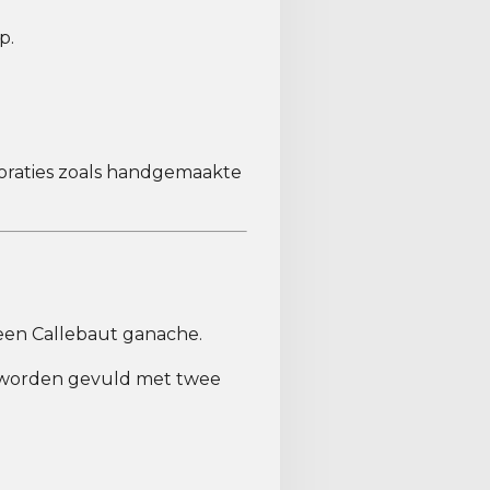
p.
ecoraties zoals handgemaakte
een Callebaut ganache.
s worden gevuld met twee