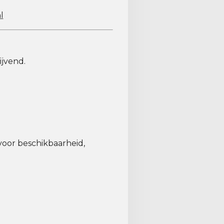
l
ijvend.
voor beschikbaarheid,