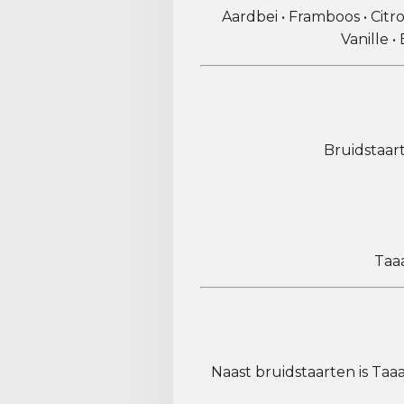
Aardbei • Framboos • Citr
Vanille 
Bruidstaar
Taa
Naast bruidstaarten is Taa