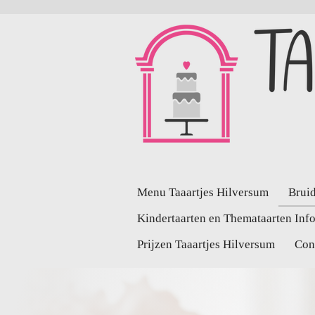
Ga
direct
naar
de
hoofdinhoud
Menu Taaartjes Hilversum
Bruid
Kindertaarten en Themataarten Inf
Prijzen Taaartjes Hilversum
Con