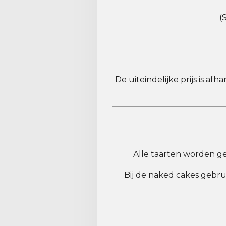
(
De uiteindelijke prijs is a
Alle taarten worden g
Bij de naked cakes gebr