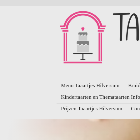
Ga
direct
naar
de
hoofdinhoud
Menu Taaartjes Hilversum
Bruid
Kindertaarten en Themataarten Inf
Prijzen Taaartjes Hilversum
Con